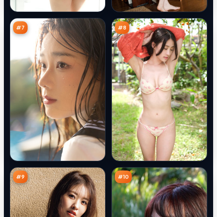
倒
证
88
87
计
词
万
万
时
#
7
#
8
雷
游
鸣
侠
潜
清
87
86
伏
单
万
万
#
9
#
10