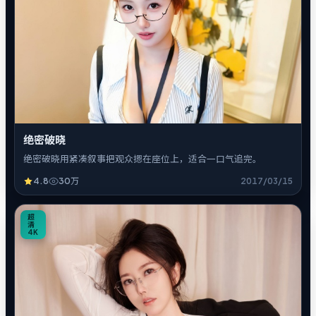
绝密破晓
绝密破晓用紧凑叙事把观众摁在座位上，适合一口气追完。
4.8
30万
2017/03/15
1
超
清
4K