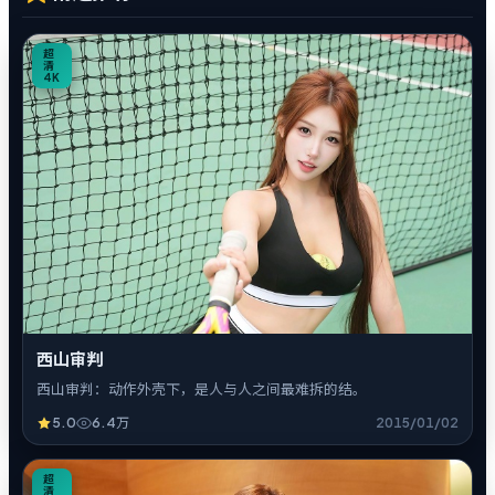
0
超
清
4K
西山审判
西山审判：动作外壳下，是人与人之间最难拆的结。
5.0
6.4万
2015/01/02
7
超
清