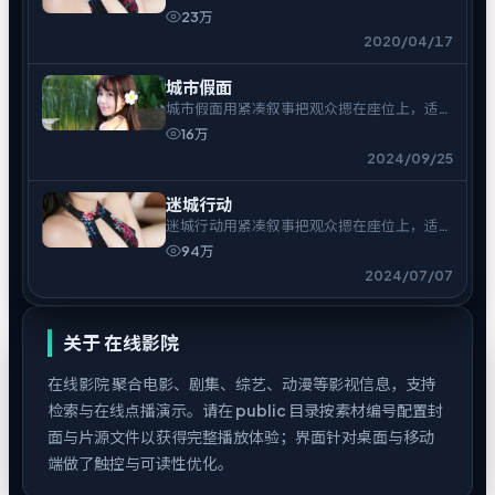
的结。
23万
2020/04/17
城市假面
城市假面用紧凑叙事把观众摁在座位上，适合
一口气追完。
16万
2024/09/25
迷城行动
迷城行动用紧凑叙事把观众摁在座位上，适合
一口气追完。
94万
2024/07/07
关于
在线影院
在线影院
聚合电影、剧集、综艺、动漫等影视信息，支持
检索与在线点播演示。请在 public 目录按素材编号配置封
面与片源文件以获得完整播放体验；界面针对桌面与移动
端做了触控与可读性优化。