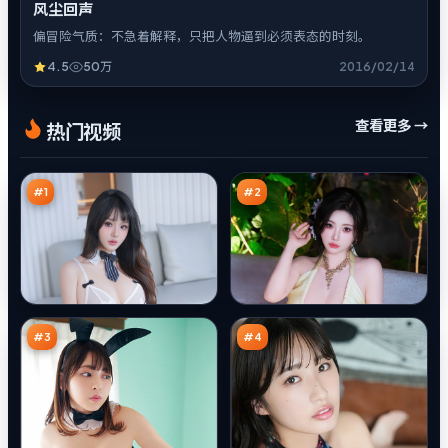
风尘回声
偏冒险气质：不急着解释，只把人物逼到必须表态的时刻。
4.5
50万
2016/02/14
千
烈
查看更多 →
热门视频
面
焰
潜
旧
97
96
伏
账
万
万
本
#
1
#
2
迷
迷
局
城
回
行
95
94
声
动
万
万
壁
#
3
#
4