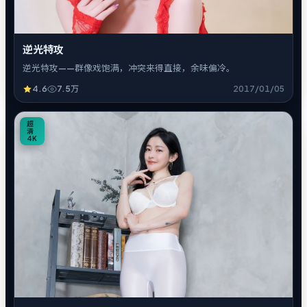
逆光特攻
逆光特攻——群像戏饱满，冲突来得直接，余味偏冷。
4.6
7.5万
2017/01/05
5
超
清
4K