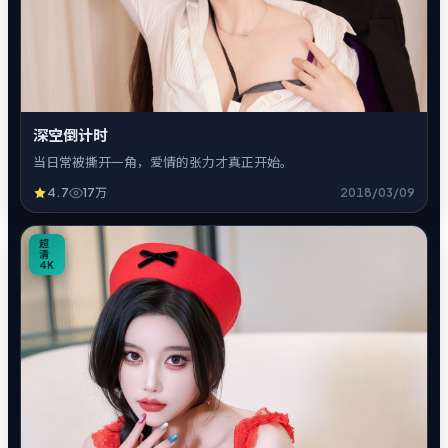
深空倒计时
当日常被撕开一角，爱情的张力才真正开始。
4.7
17万
2018/03/09
8
超
清
4K