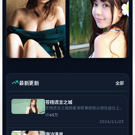
最新更新
全部
苍梧谎言之城
苍梧谎言之城用紧凑叙事把观众摁在座位上，
适合一口气追完。
65万
2024/11/23
潮汐清单