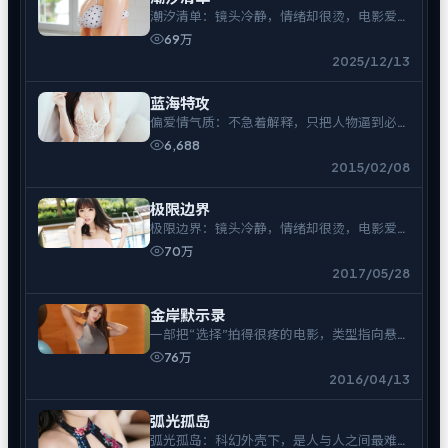
潮汐清单：镜头冷静，情绪却很烫，电影爱好
者可入。
69万
2025/12/13
蓝海特攻
偏爱情气质：不急着解释，只把人物逼到必须
表态的时刻。
6,688
2015/02/08
极限边界
极限边界：镜头冷静，情绪却很烫，电影爱好
者可入。
70万
2017/05/28
金岸默示录
一部把“选择”拍得很疼的电影，类型指向悬
疑。
76万
2016/04/13
弧光孤岛
弧光孤岛：科幻外壳下，是人与人之间最难拆