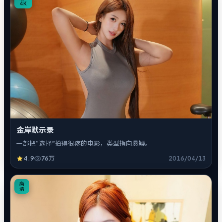
4K
金岸默示录
一部把“选择”拍得很疼的电影，类型指向悬疑。
4.9
76万
2016/04/13
4
高
清