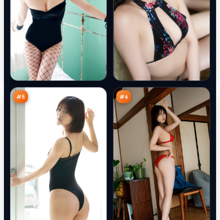
雪
逆
线
光
之
疑
91
88
下
云
万
万
#
5
#
6
绝
尘
密
封